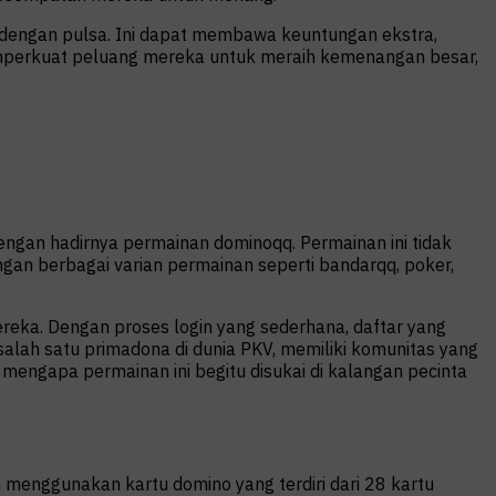
t dengan pulsa. Ini dapat membawa keuntungan ekstra,
mperkuat peluang mereka untuk meraih kemenangan besar,
engan hadirnya permainan dominoqq. Permainan ini tidak
gan berbagai varian permainan seperti bandarqq, poker,
eka. Dengan proses login yang sederhana, daftar yang
salah satu primadona di dunia PKV, memiliki komunitas yang
 mengapa permainan ini begitu disukai di kalangan pecinta
 menggunakan kartu domino yang terdiri dari 28 kartu