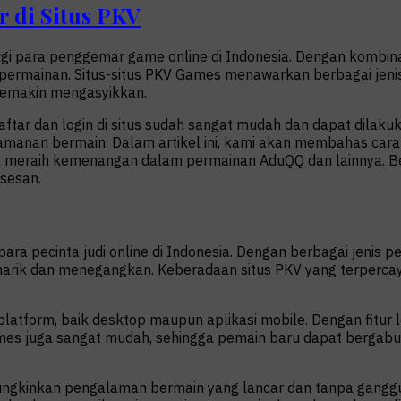
 di Situs PKV
agi para penggemar game online di Indonesia. Dengan kombina
permainan. Situs-situs PKV Games menawarkan berbagai jeni
semakin mengasyikkan.
tar dan login di situs sudah sangat mudah dan dapat dilakuk
nan bermain. Dalam artikel ini, kami akan membahas cara-ca
nda meraih kemenangan dalam permainan AduQQ dan lainnya. 
sesan.
ara pecinta judi online di Indonesia. Dengan berbagai jenis 
arik dan menegangkan. Keberadaan situs PKV yang terperc
atform, baik desktop maupun aplikasi mobile. Dengan fitur 
es juga sangat mudah, sehingga pemain baru dapat bergabun
ungkinkan pengalaman bermain yang lancar dan tanpa gangg