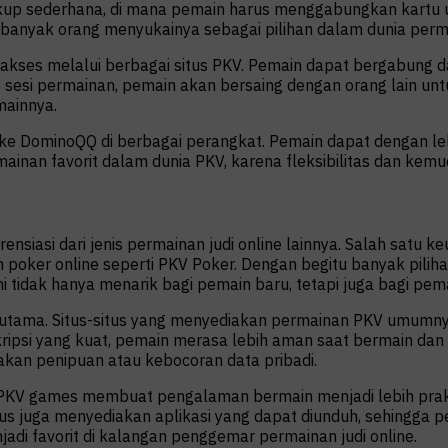
up sederhana, di mana pemain harus menggabungkan kartu unt
 banyak orang menyukainya sebagai pilihan dalam dunia perm
 diakses melalui berbagai situs PKV. Pemain dapat bergabun
 sesi permainan, pemain akan bersaing dengan orang lain 
mainnya.
e DominoQQ di berbagai perangkat. Pemain dapat dengan le
ainan favorit dalam dunia PKV, karena fleksibilitas dan ke
iasi dari jenis permainan judi online lainnya. Salah satu k
n poker online seperti PKV Poker. Dengan begitu banyak pi
ni tidak hanya menarik bagi pemain baru, tetapi juga bagi p
k utama. Situs-situs yang menyediakan permainan PKV umum
kripsi yang kuat, pemain merasa lebih aman saat bermain da
kan penipuan atau kebocoran data pribadi.
us PKV games membuat pengalaman bermain menjadi lebih prak
us juga menyediakan aplikasi yang dapat diunduh, sehingga 
jadi favorit di kalangan penggemar permainan judi online.