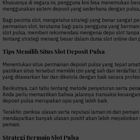
Khususnya di negara ini, pengguna kini bisa menemukan bera
menggunakan sistem deposit yang sederhana dengan pulsa, pe
Bagi pecinta slot, mengetahui strategi yang benar sangat
permainan slot, terutama bagi para pengguna yang bermain 
slot pulsa, memberi rekomendasi mengenai depo slot tanpa
tentang strategi menang besar dalam dunia slot online dari p
Tips Memilih Situs Slot Deposit Pulsa
Menentukan situs permainan deposit pulsa yang tepat ama
pastikan situs tersebut memiliki izin yang sah dan terdaft
yang ditawarkan fair dan dikelola dengan baik secara profes
Berikutnya, cari tahu tentang metode penyetoran serta pena
Anda perlu memastikan bahwa jalannya transaksi keuangan
deposit pulsa merupakan opsi yang lebih baik.
Terakhir, periksa ulasan serta reputasi laman ini dari pema
mendapatkan banyak ulasan positif akan lebih meyakinkan se
pemain.
Strategi Bermain Slot Pulsa