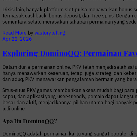
Di sisi lain, banyak platform slot pulsa menawarkan bonus
termasuk cashback, bonus deposit, dan free spins. Denga
sementara selalu merasakan tahapan permainan yang sede
Read
Read More
by
vastorytelling
More
Apr 22, 2026
Exploring DominoQQ: Permainan Favo
Dalam dunia permainan online, PKV telah menjadi salah satu
hanya menawarkan keseruan, tetapi juga strategi dan kebe
dan aduq, PKV menawarkan pengalaman bermain yang ber
Situs-situs PKV games memberikan akses mudah bagi para p
cepat, dan aplikasi yang user-friendly, pemain dapat langs
besar dan aktif, menjadikannya pilihan utama bagi banyak p
judi online.
Apa Itu DominoQQ?
DominoQQ adalah permainan kartu yang sangat populer di kal