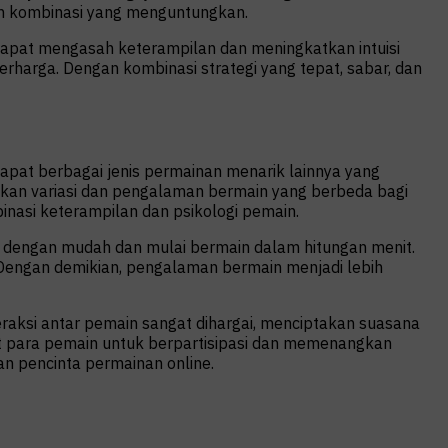
n kombinasi yang menguntungkan.
n dapat mengasah keterampilan dan meningkatkan intuisi
harga. Dengan kombinasi strategi yang tepat, sabar, dan
apat berbagai jenis permainan menarik lainnya yang
rikan variasi dan pengalaman bermain yang berbeda bagi
nasi keterampilan dan psikologi pemain.
 dengan mudah dan mulai bermain dalam hitungan menit.
 Dengan demikian, pengalaman bermain menjadi lebih
raksi antar pemain sangat dihargai, menciptakan suasana
gat para pemain untuk berpartisipasi dan memenangkan
an pencinta permainan online.