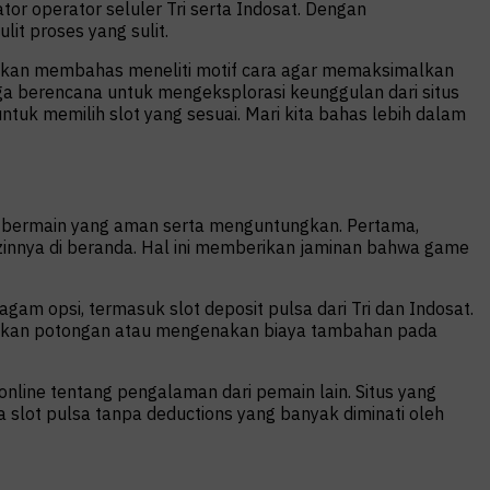
or operator seluler Tri serta Indosat. Dengan
it proses yang sulit.
i akan membahas meneliti motif cara agar memaksimalkan
uga berencana untuk mengeksplorasi keunggulan dari situs
uk memilih slot yang sesuai. Mari kita bahas lebih dalam
n bermain yang aman serta menguntungkan. Pertama,
 izinnya di beranda. Hal ini memberikan jaminan bahwa game
gam opsi, termasuk slot deposit pulsa dari Tri dan Indosat.
nakan potongan atau mengenakan biaya tambahan pada
 online tentang pengalaman dari pemain lain. Situs yang
 slot pulsa tanpa deductions yang banyak diminati oleh