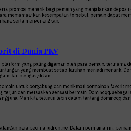
 serta promosi menarik bagi pemain yang menjalankan deposi
n cara memanfaatkan kesempatan tersebut, pemain dapat me
rhana serta menyenangkan.
rit di Dunia PKV
 platform yang paling digemari oleh para pemain, terutama d
runtungan yang membuat setiap taruhan menjadi menarik. Den
agam dan mengasyikkan.
emain untuk bergabung dan menikmati permainan favorit mer
ung terjun dan merasakan sensasi bermain. Dominoqq, sebagai 
engguna. Mari kita telusuri lebih dalam tentang dominoqq dan
angan para pecinta judi online. Dalam permainan ini, pemain