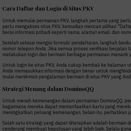
Cara Daftar dan Login di Situs PKV
Untuk memulai permainan PKV, langkah pertama yang perlu 
perlu mengakses situs PKV, kemudian mencari pilihan "Daftar
berisi informasi pribadi seperti nama, alamat email, dan n
Setelah selesai mengisi formulir pendaftaran, langkah ber
nomor telepon Anda. Jika semua proses verifikasi berjalan
melakukan login dan bermain berbagai permainan menarik y
Untuk login ke situs PKV, Anda cukup kembali ke halaman
Anda memasukkan informasi dengan benar untuk menghindar
mulai menikmati pengalaman bermain di situs PKV yang Anda 
Strategi Menang dalam DominoQQ
Untuk meraih kemenangan dalam permainan DominoQQ, pentin
bagaimana mereka dapat memanfaatkan kartu yang mereka mi
meningkatkan peluang kemenangan. Selain itu, perhatikan 
Salah satu strategi yang dapat diterapkan adalah bermain 
cenderung membuat keputusan yang lebih baik. Selalu gun