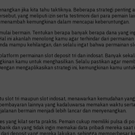
ngkan jika kita tahu taktiknya. Beberapa strategi penting a
rsebut, yang meliputi izin serta testimoni dari para pemain la
an menambah kemungkinan dalam mencapai keberuntungan.
ulai bermain. Tentukan berapa banyak berapa dana yang ing
in. Hal ini akanlah menolong kamu agar terhindar dari permai
g Anda mampu kehilangan, dan selalu ingat bahwa permainan s
platform permainan slot deposit tri dan indosat. Banyak sek
gkinan kamu untuk menghasilkan. Selalu pastikan agar memb
engan mengaplikasikan strategi ini, kemungkinan kamu unt
tu slot tri maupun slot indosat, menawarkan kemudahan yang t
pembayaran lainnya yang kadaluwarsa memakan waktu serta 
alanan bermain menjadi lebih lancar dan menyenangkan.
es yang kilat serta praktis. Pemain cukup memiliki pulsa di 
k dan yang tidak ingin memakai data pribadi mereka saat mel
 dari deposit yang mereka lakukan, sehingga memperbesar 