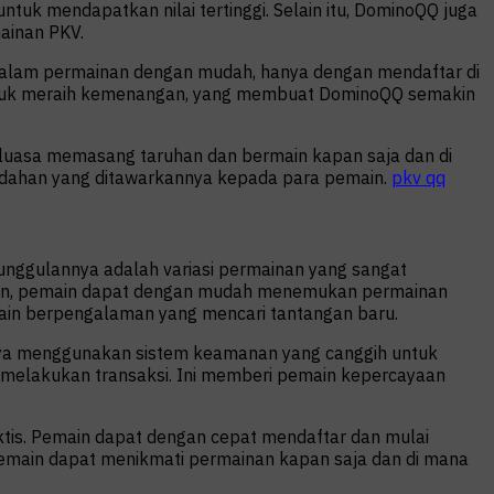
uk mendapatkan nilai tertinggi. Selain itu, DominoQQ juga
ainan PKV.
g dalam permainan dengan mudah, hanya dengan mendaftar di
untuk meraih kemenangan, yang membuat DominoQQ semakin
luasa memasang taruhan dan bermain kapan saja dan di
mudahan yang ditawarkannya kepada para pemain.
pkv qq
eunggulannya adalah variasi permainan yang sangat
lihan, pemain dapat dengan mudah menemukan permainan
emain berpengalaman yang mencari tantangan baru.
nya menggunakan sistem keamanan yang canggih untuk
n melakukan transaksi. Ini memberi pemain kepercayaan
tis. Pemain dapat dengan cepat mendaftar dan mulai
pemain dapat menikmati permainan kapan saja dan di mana