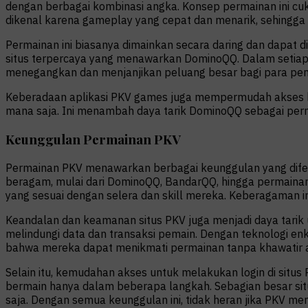
dengan berbagai kombinasi angka. Konsep permainan ini cuk
dikenal karena gameplay yang cepat dan menarik, sehingga
Permainan ini biasanya dimainkan secara daring dan dapat
situs terpercaya yang menawarkan DominoQQ. Dalam setiap
menegangkan dan menjanjikan peluang besar bagi para pe
Keberadaan aplikasi PKV games juga mempermudah akses k
mana saja. Ini menambah daya tarik DominoQQ sebagai perm
Keunggulan Permainan PKV
Permainan PKV menawarkan berbagai keunggulan yang diferens
beragam, mulai dari DominoQQ, BandarQQ, hingga permaina
yang sesuai dengan selera dan skill mereka. Keberagaman i
Keandalan dan keamanan situs PKV juga menjadi daya tari
melindungi data dan transaksi pemain. Dengan teknologi en
bahwa mereka dapat menikmati permainan tanpa khawatir a
Selain itu, kemudahan akses untuk melakukan login di sit
bermain hanya dalam beberapa langkah. Sebagian besar sit
saja. Dengan semua keunggulan ini, tidak heran jika PKV men