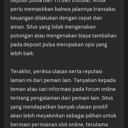
deposit pulsa dari Tri dan Indosat. Anda
perlu memastikan bahwa jalannya transaksi
keuangan dilakukan dengan cepat dan
aman. Situs yang tidak mengenakan
potongan atau mengenakan biaya tambahan
pada deposit pulsa merupakan opsi yang
lebih baik.
Terakhir, periksa ulasan serta reputasi
laman ini dari pemain lain. Tanyakan kepada
teman atau cari informasi pada forum online
tentang pengalaman dari pemain lain. Situs
yang mendapatkan banyak ulasan positif
akan lebih meyakinkan sebagai pilihan untuk
bermain permainan slot online, terutama