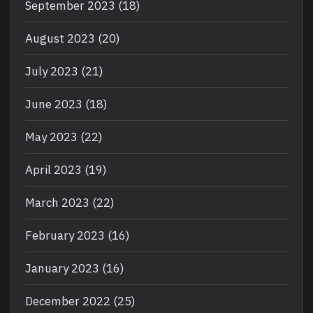
September 2023
(18)
August 2023
(20)
July 2023
(21)
June 2023
(18)
May 2023
(22)
April 2023
(19)
March 2023
(22)
February 2023
(16)
January 2023
(16)
December 2022
(25)