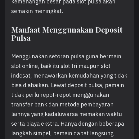
kemenangan besar pada slot pulsa akan
semakin meningkat.
Manfaat Menggunakan Deposit
Pulsa
Menggunakan setoran pulsa guna bermain
slot online, baik itu slot tri maupun slot
indosat, menawarkan kemudahan yang tidak
bisa diabaikan. Lewat deposit pulsa, pemain
tidak perlu repot-repot menggunakan
transfer bank dan metode pembayaran
lainnya yang kadaluwarsa memakan waktu
serta biaya ekstra. Hanya dengan beberapa
langkah simpel, pemain dapat langsung