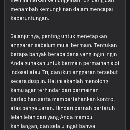
meminimalkan kemungkinan rugi uang dan
menambah kemungkinan dalam mencapai
keberuntungan.
Selanjutnya, penting untuk menetapkan
anggaran sebelum mulai bermain. Tentukan
berapa banyak berapa dana yang ingin ingin
Anda gunakan untuk bermain permainan slot
indosat atau Tri, dan ikuti anggaran tersebut
secara disiplin. Hal ini akanlah menolong
kamu agar terhindar dari permainan
berlebihan serta mempertahankan kontrol
atas pengeluaran. Hindari pernah bertaruh
lebih lebih dari yang Anda mampu
kehilangan, dan selalu ingat bahwa