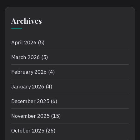
Archives
April 2026
(5)
March 2026
(5)
February 2026
(4)
January 2026
(4)
December 2025
(6)
November 2025
(15)
October 2025
(26)