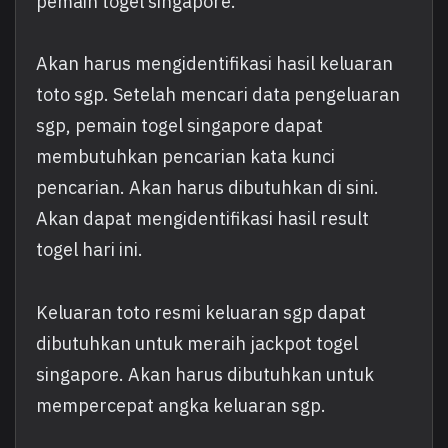
pemain togel singapore.
Akan harus mengidentifikasi hasil keluaran
toto sgp. Setelah mencari data pengeluaran
sgp, pemain togel singapore dapat
membutuhkan pencarian kata kunci
pencarian. Akan harus dibutuhkan di sini.
Akan dapat mengidentifikasi hasil result
togel hari ini.
Keluaran toto resmi keluaran sgp dapat
dibutuhkan untuk meraih jackpot togel
singapore. Akan harus dibutuhkan untuk
mempercepat angka keluaran sgp.