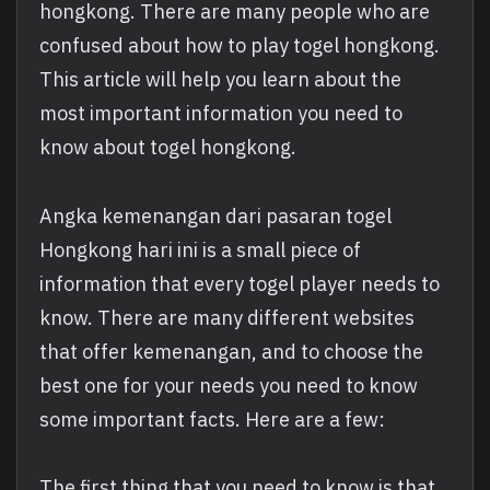
hongkong. There are many people who are
confused about how to play togel hongkong.
This article will help you learn about the
most important information you need to
know about togel hongkong.
Angka kemenangan dari pasaran togel
Hongkong hari ini is a small piece of
information that every togel player needs to
know. There are many different websites
that offer kemenangan, and to choose the
best one for your needs you need to know
some important facts. Here are a few:
The first thing that you need to know is that