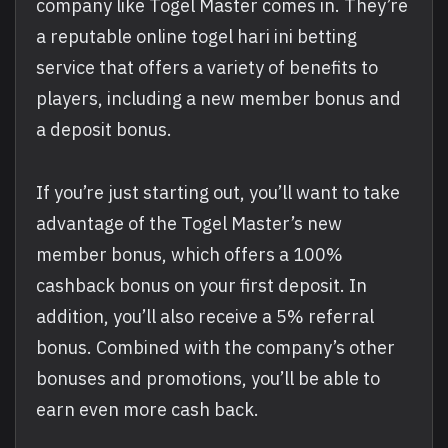
company like Togel Master comes in. They’re
a reputable online togel hari ini betting
service that offers a variety of benefits to
players, including a new member bonus and
a deposit bonus.
If you’re just starting out, you’ll want to take
advantage of the Togel Master’s new
member bonus, which offers a 100%
cashback bonus on your first deposit. In
addition, you’ll also receive a 5% referral
bonus. Combined with the company’s other
bonuses and promotions, you’ll be able to
earn even more cash back.