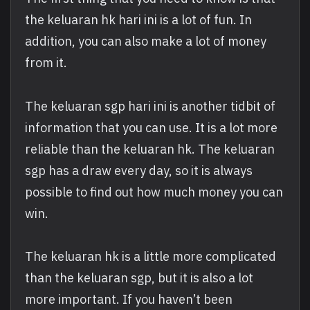
the keluaran hk hari ini is a lot of fun. In
addition, you can also make a lot of money
from it.
The keluaran sgp hari ini is another tidbit of
information that you can use. It is a lot more
reliable than the keluaran hk. The keluaran
sgp has a draw every day, so it is always
possible to find out how much money you can
win.
The keluaran hk is a little more complicated
than the keluaran sgp, but it is also a lot
more important. If you haven’t been