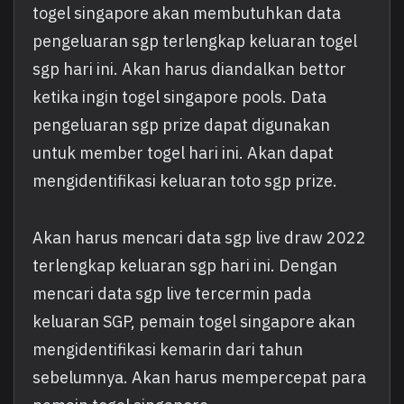
togel singapore akan membutuhkan data
pengeluaran sgp terlengkap keluaran togel
sgp hari ini. Akan harus diandalkan bettor
ketika ingin togel singapore pools. Data
pengeluaran sgp prize dapat digunakan
untuk member togel hari ini. Akan dapat
mengidentifikasi keluaran toto sgp prize.
Akan harus mencari data sgp live draw 2022
terlengkap keluaran sgp hari ini. Dengan
mencari data sgp live tercermin pada
keluaran SGP, pemain togel singapore akan
mengidentifikasi kemarin dari tahun
sebelumnya. Akan harus mempercepat para