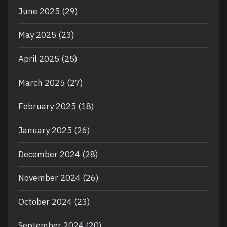
June 2025
(29)
May 2025
(23)
April 2025
(25)
March 2025
(27)
February 2025
(18)
January 2025
(26)
December 2024
(28)
November 2024
(26)
October 2024
(23)
September 2024
(20)