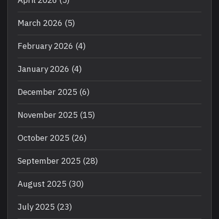
April 2026
(5)
March 2026
(5)
February 2026
(4)
January 2026
(4)
December 2025
(6)
November 2025
(15)
October 2025
(26)
September 2025
(28)
August 2025
(30)
July 2025
(23)