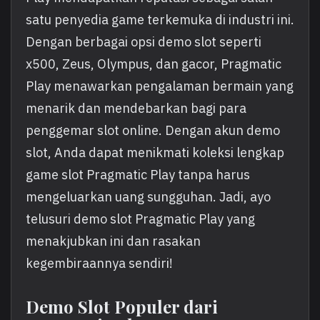
satu penyedia game terkemuka di industri ini.
Dengan berbagai opsi demo slot seperti
x500, Zeus, Olympus, dan gacor, Pragmatic
Play menawarkan pengalaman bermain yang
menarik dan mendebarkan bagi para
penggemar slot online. Dengan akun demo
slot, Anda dapat menikmati koleksi lengkap
game slot Pragmatic Play tanpa harus
mengeluarkan uang sungguhan. Jadi, ayo
telusuri demo slot Pragmatic Play yang
menakjubkan ini dan rasakan
kegembiraannya sendiri!
Demo Slot Populer dari