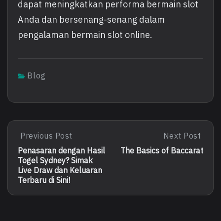
dapat meningkatkan performa bermain slot
Anda dan bersenang-senang dalam
pengalaman bermain slot online.
Blog
Post
Previous Post
Next Post
Previous
Next
Post:
Post:
navigation
Penasaran dengan Hasil
The Basics of Baccarat
Penasaran
The
Togel Sydney? Simak
Dengan
Basics
Live Draw dan Keluaran
Hasil
Of
Terbaru di Sini!
Togel
Baccarat
Sydney?
Simak
Live