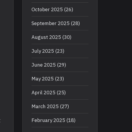
October 2025
(26)
September 2025
(28)
August 2025
(30)
July 2025
(23)
June 2025
(29)
May 2025
(23)
April 2025
(25)
March 2025
(27)
t
February 2025
(18)