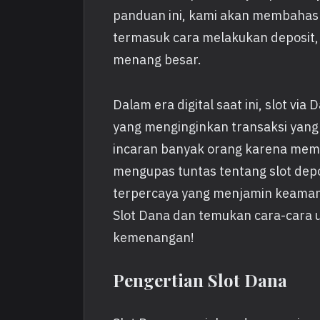
panduan ini, kami akan membahas s
termasuk cara melakukan deposit, 
menang besar.
Dalam era digital saat ini, slot vi
yang menginginkan transaksi yang 
incaran banyak orang karena memb
mengupas tuntas tentang slot depos
terpercaya yang menjamin keaman
Slot Dana dan temukan cara-cara
kemenangan!
Pengertian Slot Dana