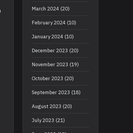
March 2024
(20)
n
February 2024
(10)
January 2024
(10)
December 2023
(20)
November 2023
(19)
October 2023
(20)
September 2023
(18)
August 2023
(20)
July 2023
(21)