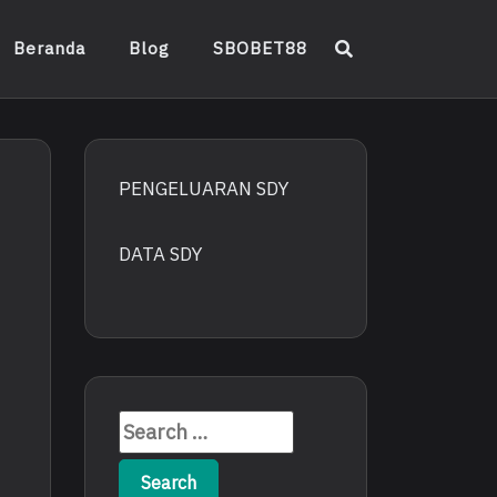
Beranda
Blog
SBOBET88
PENGELUARAN SDY
DATA SDY
Search
for: