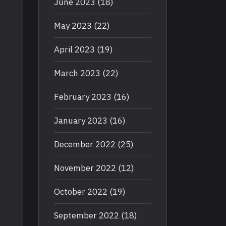
June 2023
(18)
May 2023
(22)
April 2023
(19)
March 2023
(22)
February 2023
(16)
January 2023
(16)
December 2022
(25)
November 2022
(12)
October 2022
(19)
September 2022
(18)