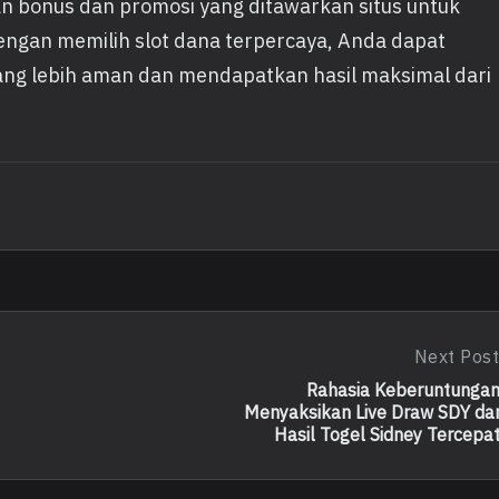
n bonus dan promosi yang ditawarkan situs untuk
ngan memilih slot dana terpercaya, Anda dapat
ng lebih aman dan mendapatkan hasil maksimal dari
Next Post
Next
Post:
Rahasia Keberuntungan
Rahasia
Menyaksikan Live Draw SDY da
Keberunt
Hasil Togel Sidney Tercepat
Menyaksi
Live
Draw