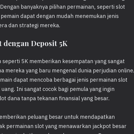
 Dengan banyaknya pilihan permainan, seperti slot
0, pemain dapat dengan mudah menemukan jenis
ra dan strategi mereka.
 dengan Deposit 5K
im seperti 5K memberikan kesempatan yang sangat
ma mereka yang baru mengenal dunia perjudian online
main dapat mencoba berbagai jenis permainan slot
ang. Ini sangat cocok bagi pemula yang ingin
t dana tanpa tekanan finansial yang besar.
a memberikan peluang besar untuk mendapatkan
ak permainan slot yang menawarkan jackpot besar